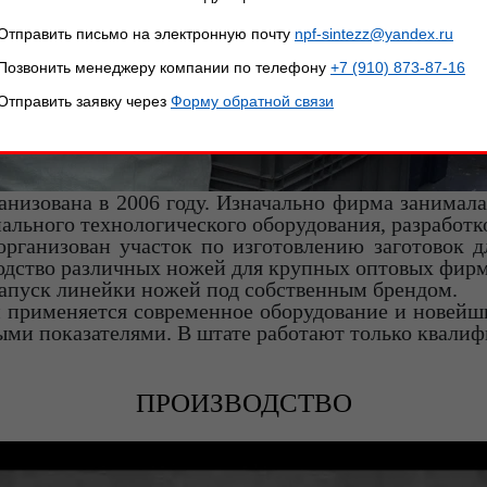
Отправить письмо на электронную почту
npf-sintezz@yandex.ru
Позвонить менеджеру компании по телефону
+7 (910) 873-87-16
Отправить заявку через
Форму обратной связи
изована в 2006 году. Изначально фирма занимала
ального технологического оборудования, разработк
организован участок по изготовлению заготовок д
водство различных ножей для крупных оптовых фирм
апуск линейки ножей под собственным брендом.
и применяется современное оборудование и новейш
ми показателями. В штате работают только квали
ПРОИЗВОДСТВО