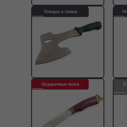
Топоры и тяпки
М
Подарочные ножи
К