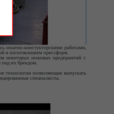
сь опытно-констукторскими работами,
ой и изготовлением прессформ.
ля некоторых ножевых предприятий г.
 под их брендом.
ие технологии позволяющие выпускать
фицированные специалисты.